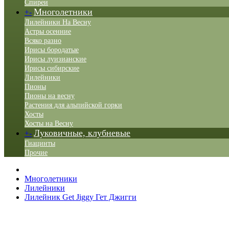
Спиреи
Многолетники
+
-
Лилейники На Весну
Астры осенние
Всяко разно
Ирисы бородатые
Ирисы луизианские
Ирисы сибирские
Лилейники
Пионы
Пионы на весну
Растения для альпийской горки
Хосты
Хосты на Весну
Луковичные, клубневые
+
-
Гиацинты
Прочие
Многолетники
Лилейники
Лилейник Get Jiggy Гет Джигги