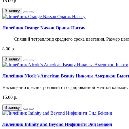
15.00 р.
В заявку
Лилейник Orange Nassau Оранж Нассау
Спящий тетраплоид среднего срока цветения. Размер цветка
8.00 р.
В заявку
Лилейник Nicole's American Beauty Никольз Америкэн Бьют
Насыщенно красно- розовый с гофрированной желтой каймой. 
15.00 р.
В заявку
Лилейник Infinity and Beyond Инфинити Энд Бейонд