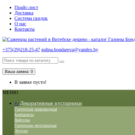
Прайс-лист
Доставка
Система скидок
О нас
Контакты
+375(29)218-25-47
galina.bondareva@yandex.by
Ваша заявка:
0
В заявке пусто!
МЕНЮ
Декоративные кустарники
+
-
Гортензия древовидная
Барбарисы
Вейгелы
Гортензии метельчатые
Другие