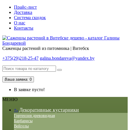
Прайс-лист
Доставка
Система скидок
О нас
Контакты
Саженцы растений из питомника | Витебск
+375(29)218-25-47
galina.bondareva@yandex.by
Ваша заявка:
0
В заявке пусто!
МЕНЮ
Декоративные кустарники
+
-
Гортензия древовидная
Барбарисы
Вейгелы