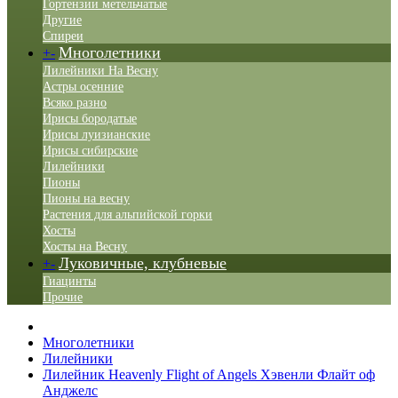
Гортензии метельчатые
Другие
Спиреи
Многолетники
+
-
Лилейники На Весну
Астры осенние
Всяко разно
Ирисы бородатые
Ирисы луизианские
Ирисы сибирские
Лилейники
Пионы
Пионы на весну
Растения для альпийской горки
Хосты
Хосты на Весну
Луковичные, клубневые
+
-
Гиацинты
Прочие
Многолетники
Лилейники
Лилейник Heavenly Flight of Angels Хэвенли Флайт оф
Анджелс