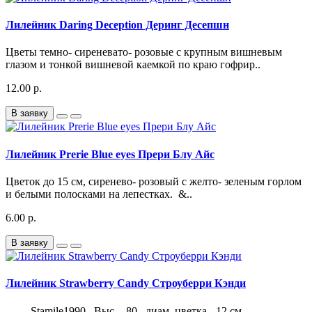
Лилейник Daring Deception Деринг Десепшн
Цветы темно- сиреневато- розовые с крупным вишневым
глазом и тонкой вишневой каемкой по краю гофрир..
12.00 р.
В заявку
Лилейник Prerie Blue eyes Прери Блу Айс
Цветок до 15 см, сиренево- розовый с желто- зеленым горлом
и белыми полосками на лепестках. &..
6.00 р.
В заявку
Лилейник Strawberry Candy Строуберри Кэнди
Stamile1990 . Выс. - 80 , диам. цветка - 12 см.