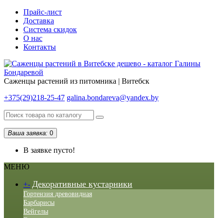
Прайс-лист
Доставка
Система скидок
О нас
Контакты
Саженцы растений из питомника | Витебск
+375(29)218-25-47
galina.bondareva@yandex.by
Ваша заявка:
0
В заявке пусто!
МЕНЮ
Декоративные кустарники
+
-
Гортензия древовидная
Барбарисы
Вейгелы