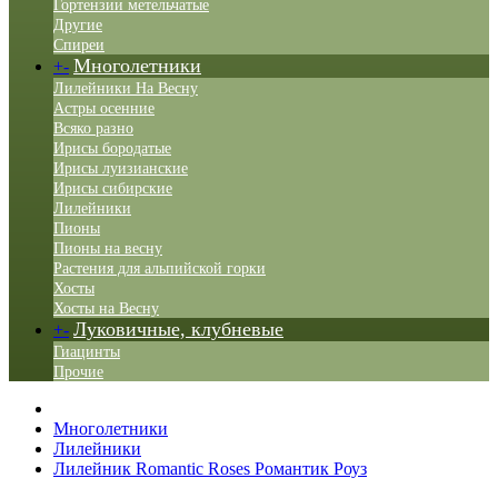
Гортензии метельчатые
Другие
Спиреи
Многолетники
+
-
Лилейники На Весну
Астры осенние
Всяко разно
Ирисы бородатые
Ирисы луизианские
Ирисы сибирские
Лилейники
Пионы
Пионы на весну
Растения для альпийской горки
Хосты
Хосты на Весну
Луковичные, клубневые
+
-
Гиацинты
Прочие
Многолетники
Лилейники
Лилейник Romantic Roses Романтик Роуз