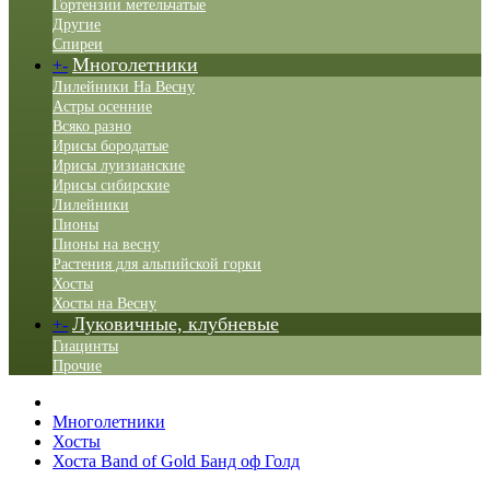
Гортензии метельчатые
Другие
Спиреи
Многолетники
+
-
Лилейники На Весну
Астры осенние
Всяко разно
Ирисы бородатые
Ирисы луизианские
Ирисы сибирские
Лилейники
Пионы
Пионы на весну
Растения для альпийской горки
Хосты
Хосты на Весну
Луковичные, клубневые
+
-
Гиацинты
Прочие
Многолетники
Хосты
Хоста Band of Gold Банд оф Голд