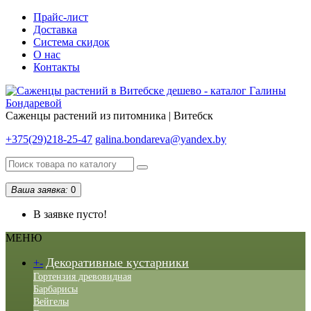
Прайс-лист
Доставка
Система скидок
О нас
Контакты
Саженцы растений из питомника | Витебск
+375(29)218-25-47
galina.bondareva@yandex.by
Ваша заявка:
0
В заявке пусто!
МЕНЮ
Декоративные кустарники
+
-
Гортензия древовидная
Барбарисы
Вейгелы