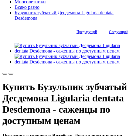
Многолетники
Всяко разно
Бузульник зубчатый Десдемона Ligularia dentata
Desdemona
Предыдущий
Следующий
Купить Бузульник зубчатый
Десдемона Ligularia dentata
Desdemona - саженцы по
доступным ценам
Питомник саженцев в Витебске. Доставляем также по