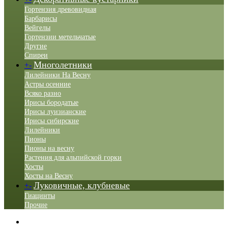
Гортензия древовидная
Барбарисы
Вейгелы
Гортензии метельчатые
Другие
Спиреи
Многолетники
+
-
Лилейники На Весну
Астры осенние
Всяко разно
Ирисы бородатые
Ирисы луизианские
Ирисы сибирские
Лилейники
Пионы
Пионы на весну
Растения для альпийской горки
Хосты
Хосты на Весну
Луковичные, клубневые
+
-
Гиацинты
Прочие