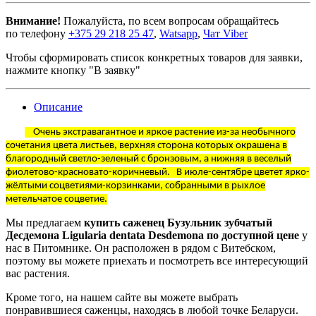
Внимание!
Пожалуйста, по всем вопросам обращайтесь
по телефону
+375 29 218 25 47
,
Watsapp
,
Чат Viber
Чтобы сформировать список конкретных товаров для заявки,
нажмите кнопку "В заявку"
Описание
Очень экстравагантное и яркое растение из-за необычного
сочетания цвета листьев, верхняя сторона которых окрашена в
благородный светло-зеленый с бронзовым, а нижняя в веселый
фиолетово-красновато-коричневый. В июле-сентябре цветет ярко-
жёлтыми соцветиями-корзинками, собранными в рыхлое
метельчатое соцветие.
Мы предлагаем
купить саженец Бузульник зубчатый
Десдемона Ligularia dentata Desdemona по доступной цене
у
нас в Питомнике. Он расположен в рядом с Витебском,
поэтому вы можете приехать и посмотреть все интересующий
вас растения.
Кроме того, на нашем сайте вы можете выбрать
понравившиеся саженцы, находясь в любой точке Беларуси.