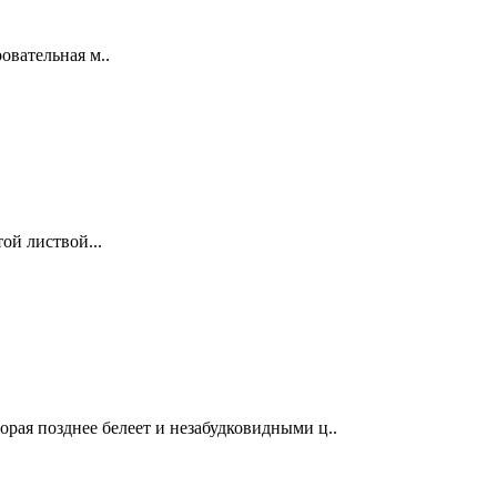
вательная м..
ой листвой...
орая позднее белеет и незабудковидными ц..