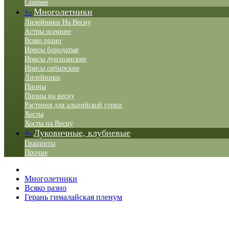
Спиреи
Многолетники
+
-
Лилейники На Весну
Астры осенние
Всяко разно
Ирисы бородатые
Ирисы луизианские
Ирисы сибирские
Лилейники
Пионы
Пионы на весну
Растения для альпийской горки
Хосты
Хосты на Весну
Луковичные, клубневые
+
-
Гиацинты
Прочие
Многолетники
Всяко разно
Герань гималайская пленум