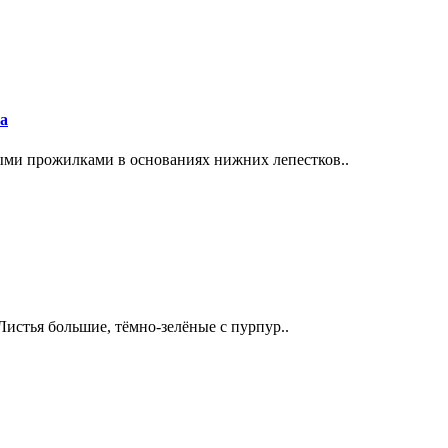
ra
ми прожилками в основаниях нижних лепестков..
Листья большие, тёмно-зелёные с пурпур..