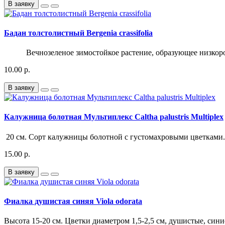
В заявку
Бадан толстолистный Bergenia crassifolia
Вечнозеленое зимостойкое растение, образующее низкоро
10.00 р.
В заявку
Калужница болотная Мультиплекс Caltha palustris Multiplex
20 см. Сорт калужницы болотной с густомахровыми цветками. 
15.00 р.
В заявку
Фиалка душистая синяя Viola odorata
Высота 15-20 см. Цветки диаметром 1,5-2,5 см, душистые, синие