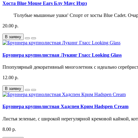
Хоста Blue Mouse Ears Блу Маус Иэрз
'Голубые мышиные ушки' Спорт от хосты Blue Cadet. Очаро
20.00 р.
В заявку
Бруннера крупнолистная Лукинг Гласс Looking Glass
Ппопулярный декоративный многолетник с идеально серебрист
12.00 р.
В заявку
Бруннера крупнолистная Хадспен Крим Hadspen Cream
Листья зеленые, с широкой нерегулярной кремовой каймой, кот
8.00 р.