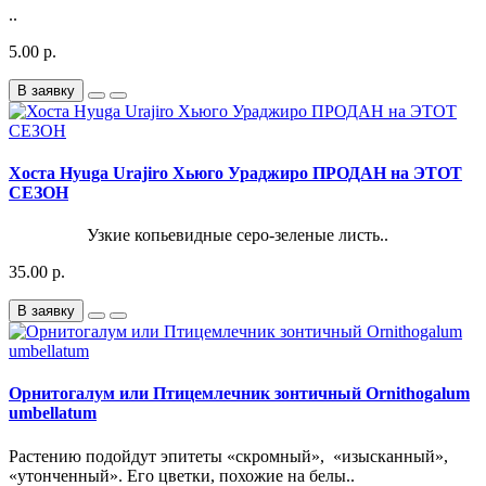
..
5.00 р.
В заявку
Хоста Hyuga Urajiro Хьюго Ураджиро ПРОДАН на ЭТОТ
СЕЗОН
Узкие копьевидные серо-зеленые листь..
35.00 р.
В заявку
Орнитогалум или Птицемлечник зонтичный Ornithogalum
umbellatum
Растению подойдут эпитеты «скромный», «изысканный»,
«утонченный». Его цветки, похожие на белы..