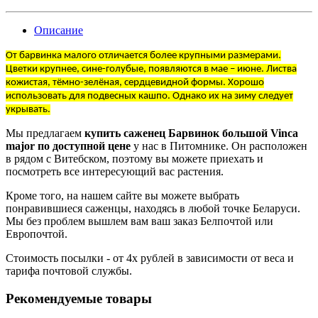
Описание
От барвинка малого отличается более крупными размерами.
Цветки крупнее, сине-голубые, появляются в мае – июне. Листва
кожистая, тёмно-зелёная, сердцевидной формы. Хорошо
использовать для подвесных кашпо. Однако их на зиму следует
укрывать.
Мы предлагаем
купить саженец Барвинок большой Vinca
major по доступной цене
у нас в Питомнике. Он расположен
в рядом с Витебском, поэтому вы можете приехать и
посмотреть все интересующий вас растения.
Кроме того, на нашем сайте вы можете выбрать
понравившиеся саженцы, находясь в любой точке Беларуси.
Мы без проблем вышлем вам ваш заказ Белпочтой или
Европочтой.
Стоимость посылки - от 4х рублей в зависимости от веса и
тарифа почтовой службы.
Рекомендуемые товары