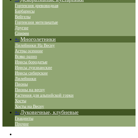
Гортензия древовидная
Барбарисы
Вейгелы
Гортензии метельчатые
Другие
Спиреи
Многолетники
+
-
Лилейники На Весну
Астры осенние
Всяко разно
Ирисы бородатые
Ирисы луизианские
Ирисы сибирские
Лилейники
Пионы
Пионы на весну
Растения для альпийской горки
Хосты
Хосты на Весну
Луковичные, клубневые
+
-
Гиацинты
Прочие