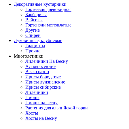
Декоративные кустарники
Гортензия древовидная
Барбарисы
Вейгелы
Гортензии метельчатые
Другие
Спиреи
Луковичные, клубневые
Гиацинты
Прочие
Многолетники
Лилейники На Весну
Астры осенние
Всяко разно
Ирисы бородатые
Ирисы луизианские
Ирисы сибирские
Лилейники
Пионы
Пионы на весну
Растения для альпийской горки
Хосты
Хосты на Весну