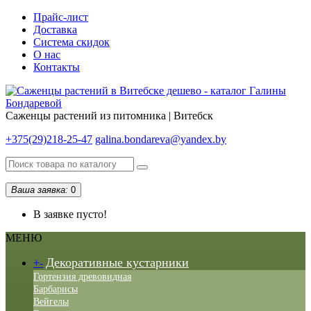
Прайс-лист
Доставка
Система скидок
О нас
Контакты
Саженцы растений из питомника | Витебск
+375(29)218-25-47
galina.bondareva@yandex.by
Ваша заявка:
0
В заявке пусто!
МЕНЮ
Декоративные кустарники
+
-
Гортензия древовидная
Барбарисы
Вейгелы