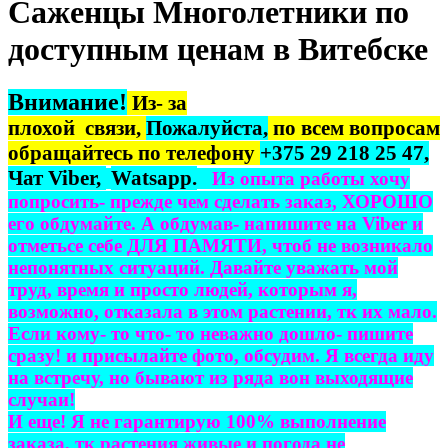
Саженцы Многолетники по
доступным ценам в Витебске
Внимание!
Из- за
плохой связи,
Пожалуйста,
по всем вопросам
обращайтесь по телефону
+375 29 218 25 47,
Чат Viber,
Watsapp.
Из опыта работы хочу
попросить- прежде чем сделать заказ, ХОРОШО
его обдумайте. А обдумав- напишите на
Viber
и
отметьсе себе ДЛЯ ПАМЯТИ, чтоб не возникало
непонятных ситуаций. Давайте уважать мой
труд, время и просто людей, которым я,
возможно, отказала в этом растении, тк их мало.
Если кому- то что- то неважно дошло- пишите
сразу! и присылайте фото, обсудим. Я всегда иду
на встречу, но бывают из ряда вон выходящие
случаи!
И еще! Я не гарантирую 100% выполнение
заказа, тк растения живые и погода не