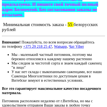
предсказуема. И пишите свой точный полный
адрес Белпочтой. Без согласования заказы не
отсылаем.
Минимальная стоимость заказа -
55
белорусских
рублей
Внимание!
Пожалуйста, по всем вопросам обращайтесь
по телефону
+375 29 218 25 47
,
Watsapp
,
Чат Viber
Мы - маленький частный питомник, поэтому мы
бережно относимся к каждому нашему растению
Мы следим за чистотой сорта и знаем каждый саженец
"в лицо"
У нас нет склада с выкопанными саженцами, все наши
Саженцы Многолетники по доступным ценам в
Витебске зимуют в естественных условиях.
Все это гарантирует максимальное качество посадочного
материала.
Питомник расположен недалеко от г.Витебска, но мы с
удовольствием отправим Ваши заказы в любую точку