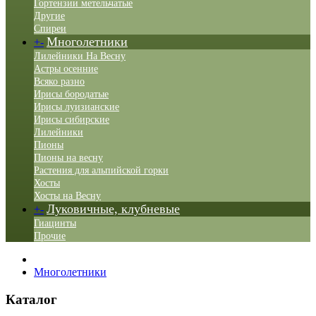
Гортензии метельчатые
Другие
Спиреи
Многолетники
+
-
Лилейники На Весну
Астры осенние
Всяко разно
Ирисы бородатые
Ирисы луизианские
Ирисы сибирские
Лилейники
Пионы
Пионы на весну
Растения для альпийской горки
Хосты
Хосты на Весну
Луковичные, клубневые
+
-
Гиацинты
Прочие
Многолетники
Каталог