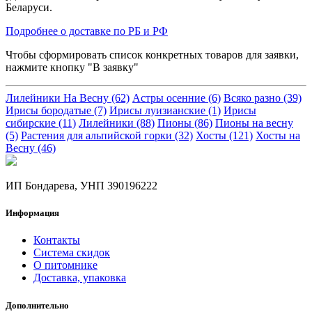
Беларуси.
Подробнее о доставке по РБ и РФ
Чтобы сформировать список конкретных товаров для заявки,
нажмите кнопку "В заявку"
Лилейники На Весну (62)
Астры осенние (6)
Всяко разно (39)
Ирисы бородатые (7)
Ирисы луизианские (1)
Ирисы
сибирские (11)
Лилейники (88)
Пионы (86)
Пионы на весну
(5)
Растения для альпийской горки (32)
Хосты (121)
Хосты на
Весну (46)
ИП Бондарева, УНП 390196222
Информация
Контакты
Система скидок
О питомнике
Доставка, упаковка
Дополнительно