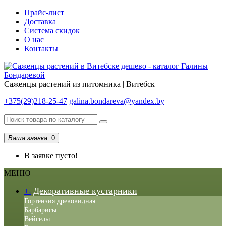
Прайс-лист
Доставка
Система скидок
О нас
Контакты
Саженцы растений из питомника | Витебск
+375(29)218-25-47
galina.bondareva@yandex.by
Ваша заявка:
0
В заявке пусто!
МЕНЮ
Декоративные кустарники
+
-
Гортензия древовидная
Барбарисы
Вейгелы