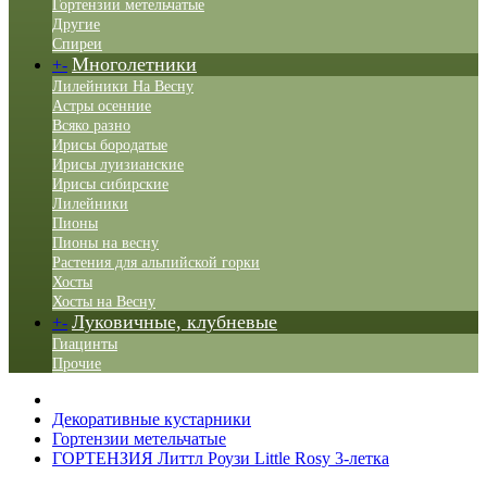
Гортензии метельчатые
Другие
Спиреи
Многолетники
+
-
Лилейники На Весну
Астры осенние
Всяко разно
Ирисы бородатые
Ирисы луизианские
Ирисы сибирские
Лилейники
Пионы
Пионы на весну
Растения для альпийской горки
Хосты
Хосты на Весну
Луковичные, клубневые
+
-
Гиацинты
Прочие
Декоративные кустарники
Гортензии метельчатые
ГОРТЕНЗИЯ Литтл Роузи Little Rosy 3-летка