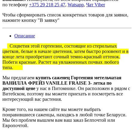
по телефону
+375 29 218 25 47
,
Watsapp
,
Чат Viber
Чтобы сформировать список конкретных товаров для заявки,
нажмите кнопку "В заявку"
Описание
Соцветия этой гортензии, состоящие из стерильных
цветков, белые в начале цветения, затем быстро розовеют и в
конце лета приобретают сочный темно-красный оттенок.
Побеги красные. Растет на увлажненных почвах любого
типа.
Мы предлагаем
купить саженец Гортензия метельчатая
ВАНИЛЛА ФРЕЙЗ VANILLE FRAISE 3- летка по
доступной цене
у нас в Питомнике. Он расположен в рядом с
Витебском, поэтому вы можете приехать и посмотреть все
интересующий вас растения.
Кроме того, на нашем сайте вы можете выбрать
понравившиеся саженцы, находясь в любой точке Беларуси.
Мы без проблем вышлем вам ваш заказ Белпочтой или
Европочтой.