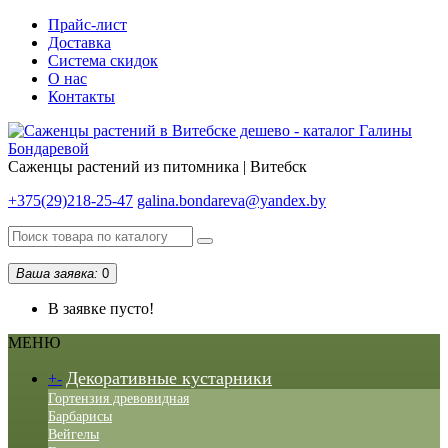
Прайс-лист
Доставка
Система скидок
О нас
Контакты
Саженцы растений из питомника | Витебск
+375(29)218-25-47
galina.bondareva@yandex.by
Ваша заявка:
0
В заявке пусто!
МЕНЮ
Декоративные кустарники
+
-
Гортензия древовидная
Барбарисы
Вейгелы