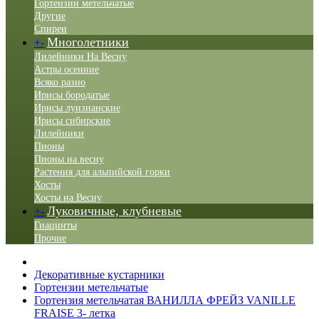
Гортензии метельчатые
Другие
Спиреи
Многолетники
+
-
Лилейники На Весну
Астры осенние
Всяко разно
Ирисы бородатые
Ирисы луизианские
Ирисы сибирские
Лилейники
Пионы
Пионы на весну
Растения для альпийской горки
Хосты
Хосты на Весну
Луковичные, клубневые
+
-
Гиацинты
Прочие
Декоративные кустарники
Гортензии метельчатые
Гортензия метельчатая ВАНИЛЛА ФРЕЙЗ VANILLE
FRAISE 3- летка