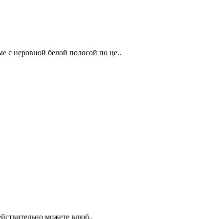
ые с неровной белой полосой по це..
ействительно можете влюб..