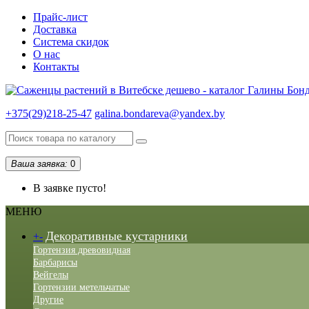
Прайс-лист
Доставка
Система скидок
О нас
Контакты
+375(29)218-25-47
galina.bondareva@yandex.by
Ваша заявка:
0
В заявке пусто!
МЕНЮ
Декоративные кустарники
+
-
Гортензия древовидная
Барбарисы
Вейгелы
Гортензии метельчатые
Другие