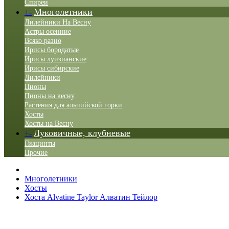
Спиреи
Многолетники
+
-
Лилейники На Весну
Астры осенние
Всяко разно
Ирисы бородатые
Ирисы луизианские
Ирисы сибирские
Лилейники
Пионы
Пионы на весну
Растения для альпийской горки
Хосты
Хосты на Весну
Луковичные, клубневые
+
-
Гиацинты
Прочие
Многолетники
Хосты
Хоста Alvatine Taylor Алватин Тейлор