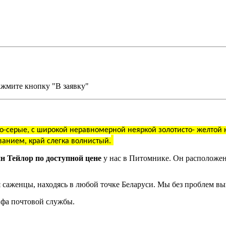
ажмите кнопку "В заявку"
о-серые, с широкой неравномерной неяркой золотисто- желтой к
анием, край слегка волнистый.
ин Тейлор по доступной цене
у нас в Питомнике. Он расположен
 саженцы, находясь в любой точке Беларуси. Мы без проблем в
рифа почтовой службы.