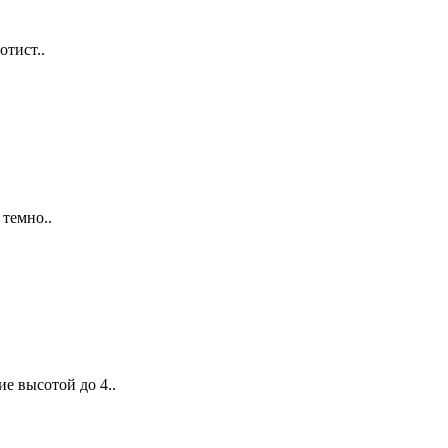
тист..
темно..
е высотой до 4..