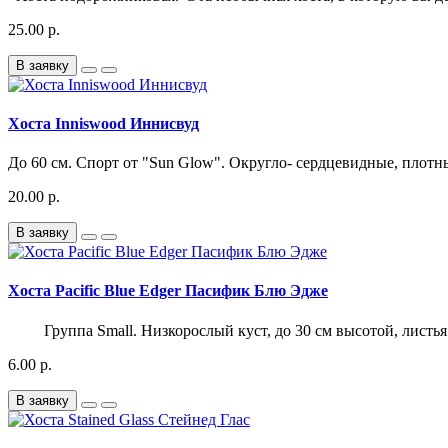
25.00 р.
В заявку
Хоста Inniswood Иннисвуд
До 60 см. Спорт от "Sun Glow". Округло- сердцевидные, плотны
20.00 р.
В заявку
Хоста Pacific Blue Edger Пасифик Блю Эдже
Группа Small. Низкорослый куст, до 30 см высотой, листья 
6.00 р.
В заявку