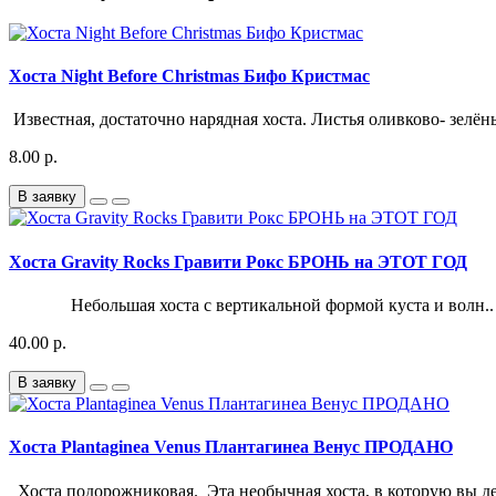
Хоста Night Before Christmas Бифо Кристмас
Известная, достаточно нарядная хоста. Листья оливково- зелён
8.00 р.
В заявку
Хоста Gravity Rocks Гравити Рокс БРОНЬ на ЭТОТ ГОД
Небольшая хоста с вертикальной формой куста и волн..
40.00 р.
В заявку
Хоста Plantaginea Venus Плантагинеа Венус ПРОДАНО
Хоста подорожниковая. Эта необычная хоста, в которую вы д