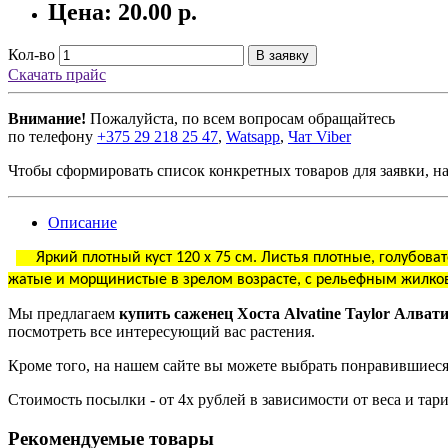
Цена: 20.00 р.
Кол-во
В заявку
Скачать прайс
Внимание!
Пожалуйста, по всем вопросам обращайтесь
по телефону
+375 29 218 25 47
,
Watsapp
,
Чат Viber
Чтобы сформировать список конкретных товаров для заявки, н
Описание
Яркий плотный куст 120 x 75 см. Листья плотные, голубоват
жатые и морщинистые в зрелом возрасте, с рельефным жилков
Мы предлагаем
купить саженец Хоста Alvatine Taylor Алват
посмотреть все интересующий вас растения.
Кроме того, на нашем сайте вы можете выбрать понравившиеся
Стоимость посылки - от 4х рублей в зависимости от веса и та
Рекомендуемые товары