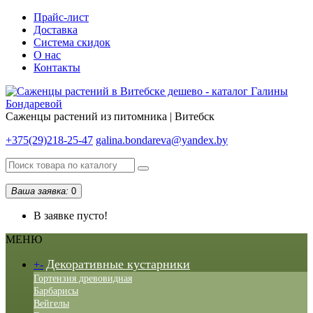
Прайс-лист
Доставка
Система скидок
О нас
Контакты
Саженцы растений из питомника | Витебск
+375(29)218-25-47
galina.bondareva@yandex.by
Ваша заявка:
0
В заявке пусто!
МЕНЮ
Декоративные кустарники
+
-
Гортензия древовидная
Барбарисы
Вейгелы