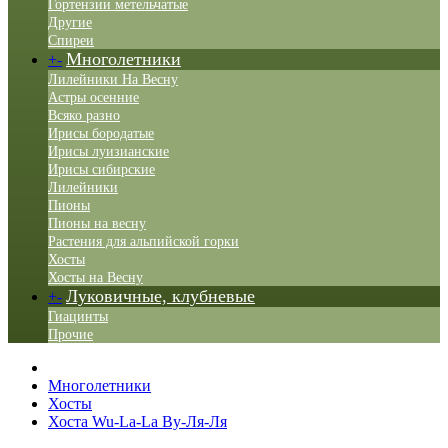
Гортензии метельчатые
Другие
Спиреи
Многолетники
+
-
Лилейники На Весну
Астры осенние
Всяко разно
Ирисы бородатые
Ирисы луизианские
Ирисы сибирские
Лилейники
Пионы
Пионы на весну
Растения для альпийской горки
Хосты
Хосты на Весну
Луковичные, клубневые
+
-
Гиацинты
Прочие
Многолетники
Хосты
Хоста Wu-La-La Ву-Ля-Ля