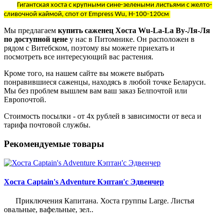
Гигантская хоста с крупными сине-зелеными листьями с желто-
сливочной каймой, спот от Empress Wu, Н-100-120см
Мы предлагаем
купить саженец Хоста Wu-La-La Ву-Ля-Ля
по доступной цене
у нас в Питомнике. Он расположен в
рядом с Витебском, поэтому вы можете приехать и
посмотреть все интересующий вас растения.
Кроме того, на нашем сайте вы можете выбрать
понравившиеся саженцы, находясь в любой точке Беларуси.
Мы без проблем вышлем вам ваш заказ Белпочтой или
Европочтой.
Стоимость посылки - от 4х рублей в зависимости от веса и
тарифа почтовой службы.
Рекомендуемые товары
Хоста Captain's Adventure Кэптан'c Эдвенчер
Приключения Капитана. Хоста группы Large. Листья
овальные, вафельные, зел..