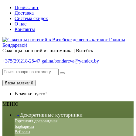
Прайс-лист
Доставка
Система скидок
О нас
Контакты
Саженцы растений из питомника | Витебск
+375(29)218-25-47
galina.bondareva@yandex.by
Ваша заявка:
0
В заявке пусто!
МЕНЮ
Декоративные кустарники
+
-
Гортензия древовидная
Барбарисы
Вейгелы