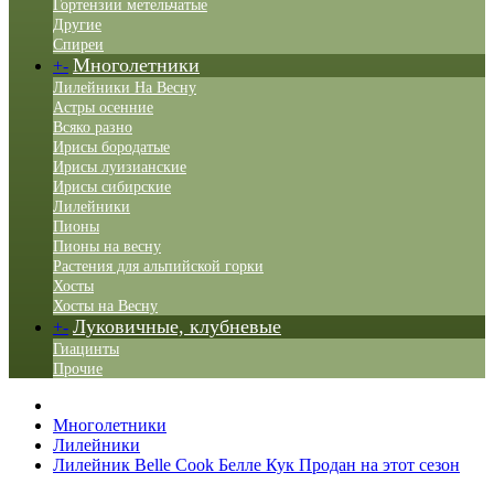
Гортензии метельчатые
Другие
Спиреи
Многолетники
+
-
Лилейники На Весну
Астры осенние
Всяко разно
Ирисы бородатые
Ирисы луизианские
Ирисы сибирские
Лилейники
Пионы
Пионы на весну
Растения для альпийской горки
Хосты
Хосты на Весну
Луковичные, клубневые
+
-
Гиацинты
Прочие
Многолетники
Лилейники
Лилейник Belle Сook Белле Кук Продан на этот сезон