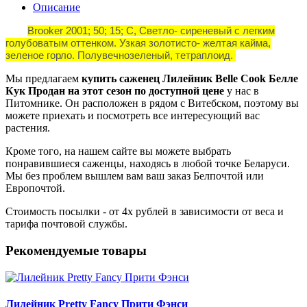
Описание
Brooker 2001; 50; 15; С, Светло- сиреневый с легким
голубоватым оттенком. Узкая золотисто- желтая кайма,
зеленое горло. Полувечнозеленый, тетраплоид.
Мы предлагаем
купить саженец Лилейник Belle Сook Белле
Кук Продан на этот сезон по доступной цене
у нас в
Питомнике. Он расположен в рядом с Витебском, поэтому вы
можете приехать и посмотреть все интересующий вас
растения.
Кроме того, на нашем сайте вы можете выбрать
понравившиеся саженцы, находясь в любой точке Беларуси.
Мы без проблем вышлем вам ваш заказ Белпочтой или
Европочтой.
Стоимость посылки - от 4х рублей в зависимости от веса и
тарифа почтовой службы.
Рекомендуемые товары
Лилейник Pretty Fancy Прити Фэнси