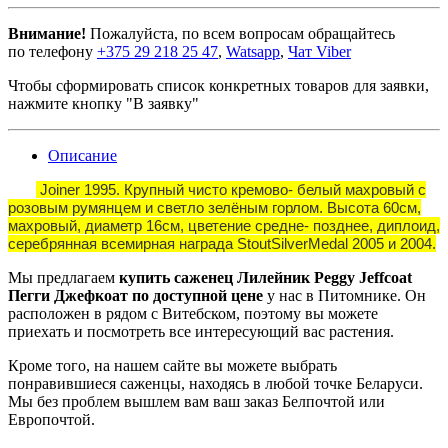
Внимание!
Пожалуйста, по всем вопросам обращайтесь
по телефону
+375 29 218 25 47
,
Watsapp
,
Чат Viber
Чтобы сформировать список конкретных товаров для заявки,
нажмите кнопку "В заявку"
Описание
Joiner 1995. Крупный чисто кремово- белый махровый с
розовым румянцем и светло зелёным горлом. Высота 60см,
махровый, диаметр 16см, цветение средне- позднее, диплоид,
серебрянная всемирная награда StoutSilverMedal 2005 и 2004.
Мы предлагаем
купить саженец Лилейник Peggy Jeffcoat
Пегги Джефкоат по доступной цене
у нас в Питомнике. Он
расположен в рядом с Витебском, поэтому вы можете
приехать и посмотреть все интересующий вас растения.
Кроме того, на нашем сайте вы можете выбрать
понравившиеся саженцы, находясь в любой точке Беларуси.
Мы без проблем вышлем вам ваш заказ Белпочтой или
Европочтой.