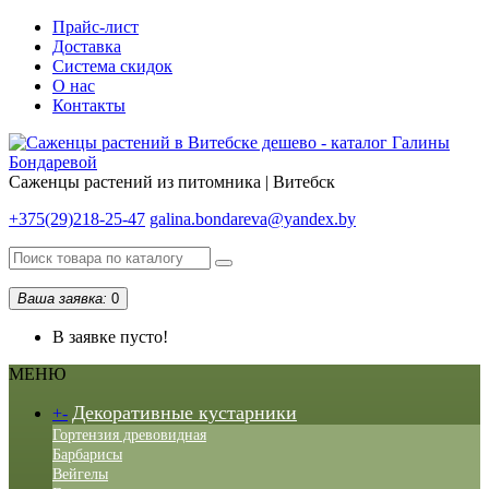
Прайс-лист
Доставка
Система скидок
О нас
Контакты
Саженцы растений из питомника | Витебск
+375(29)218-25-47
galina.bondareva@yandex.by
Ваша заявка:
0
В заявке пусто!
МЕНЮ
Декоративные кустарники
+
-
Гортензия древовидная
Барбарисы
Вейгелы