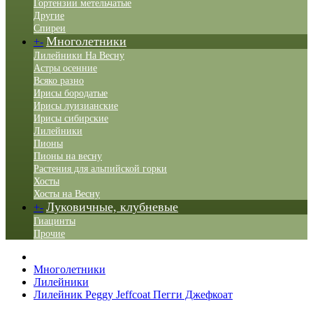
Гортензии метельчатые
Другие
Спиреи
Многолетники
+
-
Лилейники На Весну
Астры осенние
Всяко разно
Ирисы бородатые
Ирисы луизианские
Ирисы сибирские
Лилейники
Пионы
Пионы на весну
Растения для альпийской горки
Хосты
Хосты на Весну
Луковичные, клубневые
+
-
Гиацинты
Прочие
Многолетники
Лилейники
Лилейник Peggy Jeffcoat Пегги Джефкоат